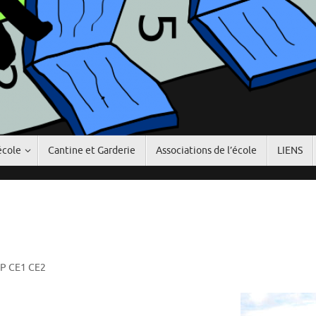
école
Cantine et Garderie
Associations de l’école
LIENS
CP CE1 CE2