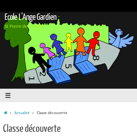
Passer
au
Ecole L'Ange Gardien
contenu
St Pierre des Landes
Accueil
Actualité
Classe découverte
Classe découverte