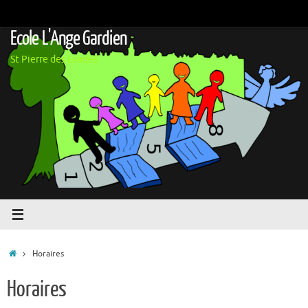
Passer
au
Ecole L'Ange Gardien
contenu
St Pierre des Landes
Accueil
Horaires
Horaires