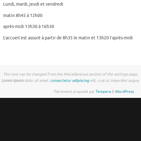
Lundi, mardi, jeudi et vendredi
matin 8h45 à 12h00
après-midi 13h30 à 16h30
L’accueil est assuré à partir de 8h35 le matin et 13h20 l’après-midi
This text can be changed from the Miscellaneous section of the settings page.
Lorem ipsum
dolor sit amet,
consectetur adipiscing
elit, cras ut imperdiet augue.
Fièrement propulsé par
Tempera
&
WordPress.