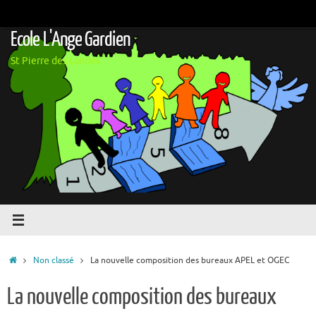
Passer
au
Ecole L'Ange Gardien
contenu
St Pierre des Landes
Accueil
Non classé
La nouvelle composition des bureaux APEL et OGEC
La nouvelle composition des bureaux