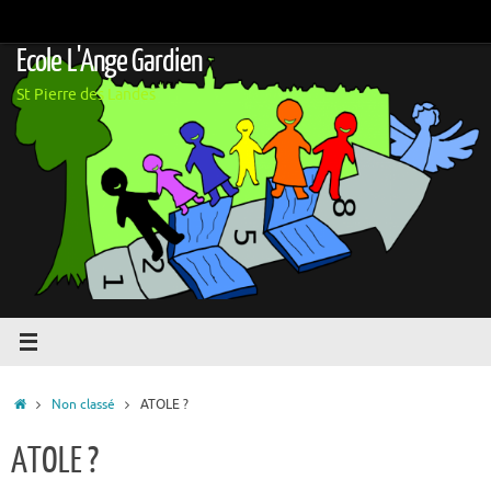
Passer
au
Ecole L'Ange Gardien
contenu
St Pierre des Landes
Accueil
Non classé
ATOLE ?
ATOLE ?