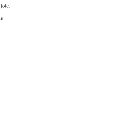
joie.
ui.