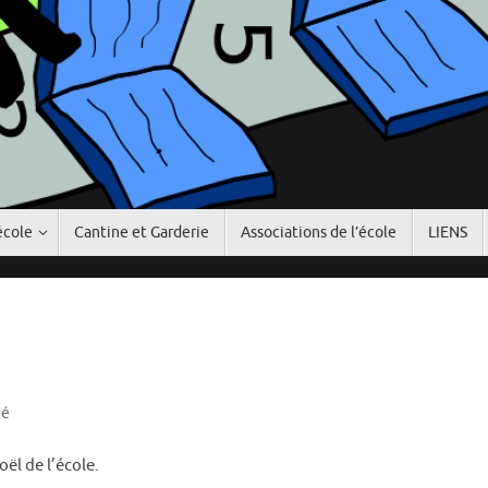
école
Cantine et Garderie
Associations de l’école
LIENS
té
ël de l’école.