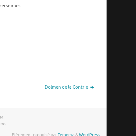
 personnes.
Dolmen de la Contrie
ge.
gue.
Fièrement propulsé par
Tempera
&
WordPress.